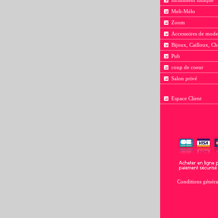
Infiniment ludique
Meli-Mélo
Zoom
Accessoires de mode
Bijoux, Cailloux, Ch
Pub
coup de coeur
Salon privé
Espace Client
Conditions généra