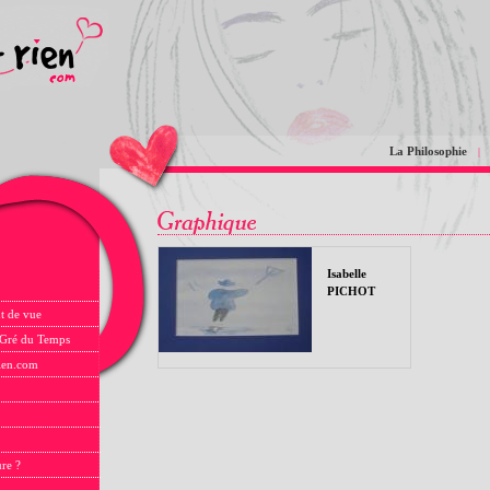
La Philosophie
|
Isabelle
PICHOT
t de vue
 Gré du Temps
rien.com
ure ?