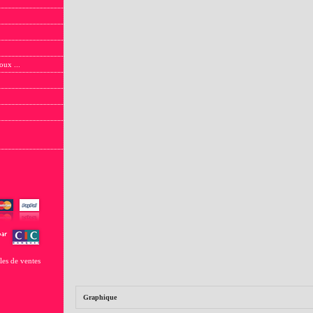
oux ...
les de ventes
Graphique