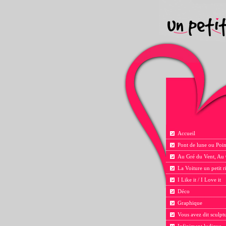
Accueil
Pont de lune ou Poin
Au Gré du Vent, Au
La Voiture un petit 
I Like it / I Love it
Déco
Graphique
Vous avez dit sculpt