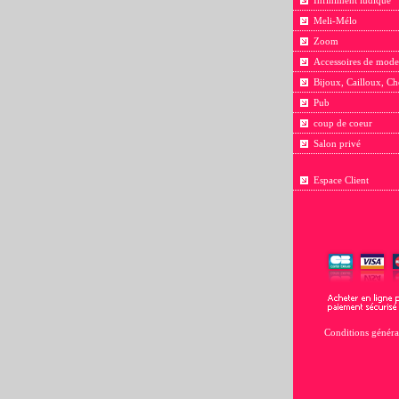
Infiniment ludique
Meli-Mélo
Zoom
Accessoires de mode
Bijoux, Cailloux, Ch
Pub
coup de coeur
Salon privé
Espace Client
Conditions généra