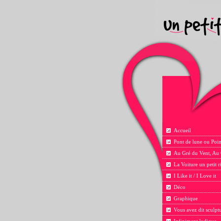
Accueil
Pont de lune ou Poin
Au Gré du Vent, Au
La Voiture un petit 
I Like it / I Love it
Déco
Graphique
Vous avez dit sculpt