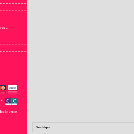
oux ...
les de ventes
Graphique