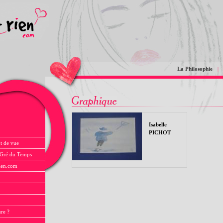
La Philosophie
|
Isabelle
PICHOT
t de vue
 Gré du Temps
rien.com
ure ?