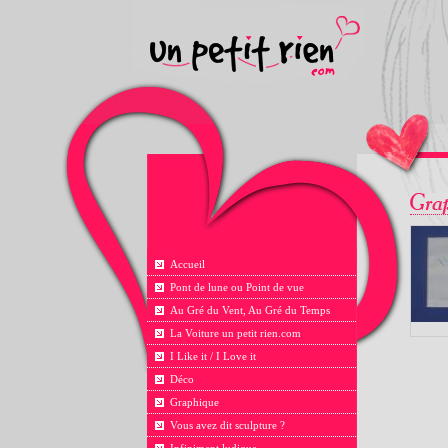
Accueil
Pont de lune ou Point de vue
Au Gré du Vent, Au Gré du Temps
La Voiture un petit rien.com
I Like it / I Love it
Déco
Graphique
Vous avez dit sculpture ?