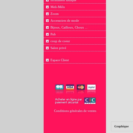
Infiniment ludique
Meli-Mélo
Zoom
Accessoires de mode
Bijoux, Cailloux, Choux ...
Pub
coup de coeur
Salon privé
Espace Client
Conditions générales de ventes
Graphique