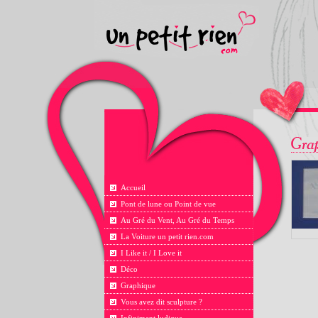
Accueil
Pont de lune ou Point de vue
Au Gré du Vent, Au Gré du Temps
La Voiture un petit rien.com
I Like it / I Love it
Déco
Graphique
Vous avez dit sculpture ?