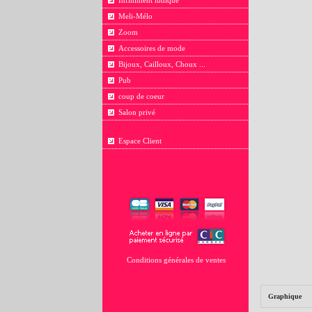
Infiniment ludique
Meli-Mélo
Zoom
Accessoires de mode
Bijoux, Cailloux, Choux ...
Pub
coup de coeur
Salon privé
Espace Client
Conditions générales de ventes
Graphique