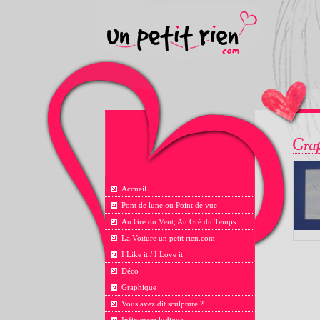
Accueil
Pont de lune ou Point de vue
Au Gré du Vent, Au Gré du Temps
La Voiture un petit rien.com
I Like it / I Love it
Déco
Graphique
Vous avez dit sculpture ?