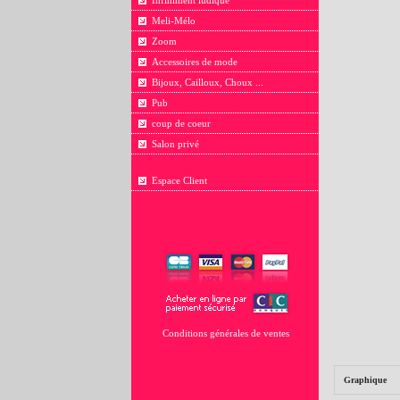
Infiniment ludique
Meli-Mélo
Zoom
Accessoires de mode
Bijoux, Cailloux, Choux ...
Pub
coup de coeur
Salon privé
Espace Client
Conditions générales de ventes
Graphique