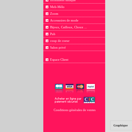
Infiniment ludique
Meli-Mélo
Zoom
Accessoires de mode
Bijoux, Cailloux, Choux ...
Pub
coup de coeur
Salon privé
Espace Client
Conditions générales de ventes
Graphique