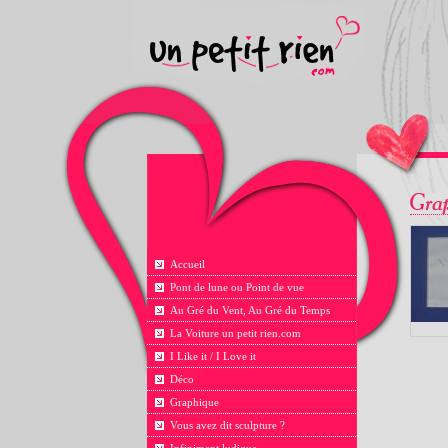
Accueil
Pont de lune ou Point de vue
Au Gré du Vent, Au Gré du Temps
La Voiture un petit rien.com
I Like it / I Love it
Déco
Graphique
Vous avez dit sculpture ?