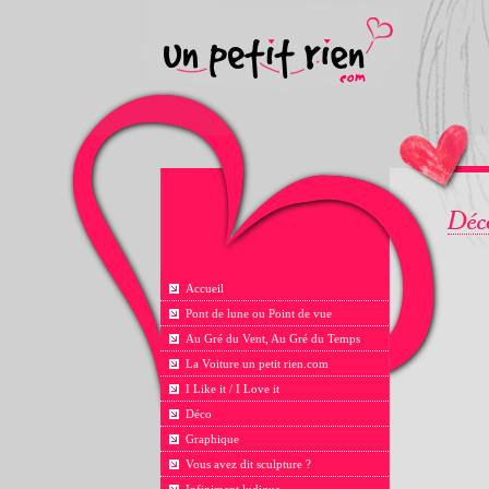
Accueil
Pont de lune ou Point de vue
Au Gré du Vent, Au Gré du Temps
La Voiture un petit rien.com
I Like it / I Love it
Déco
Graphique
Vous avez dit sculpture ?