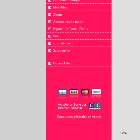
Infiniment ludique
Meli-Mélo
Zoom
Accessoires de mode
Bijoux, Cailloux, Choux ...
Pub
coup de coeur
Salon privé
Espace Client
Conditions générales de ventes
Déco