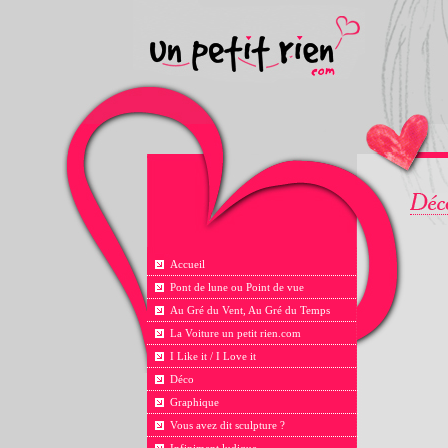
Accueil
Pont de lune ou Point de vue
Au Gré du Vent, Au Gré du Temps
La Voiture un petit rien.com
I Like it / I Love it
Déco
Graphique
Vous avez dit sculpture ?