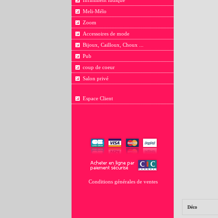
Infiniment ludique
Meli-Mélo
Zoom
Accessoires de mode
Bijoux, Cailloux, Choux ...
Pub
coup de coeur
Salon privé
Espace Client
Conditions générales de ventes
Déco