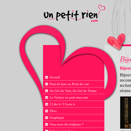
Bijou
Bijou
Accueil
reconn
Pont de lune ou Point de vue
techni
résine
Au Gré du Vent, Au Gré du Temps
La Voiture un petit rien.com
I Like it / I Love it
Déco
Graphique
Vous avez dit sculpture ?