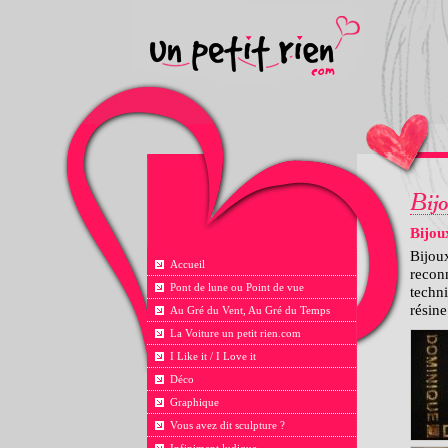
Bijou
Bijou
Accueil
reconn
Pont de lune ou Point de vue
techni
résine
Au Gré du Vent, Au Gré du Temps
La Voiture un petit rien.com
I Like it / I Love it
Déco
Graphique
Vous avez dit sculpture ?