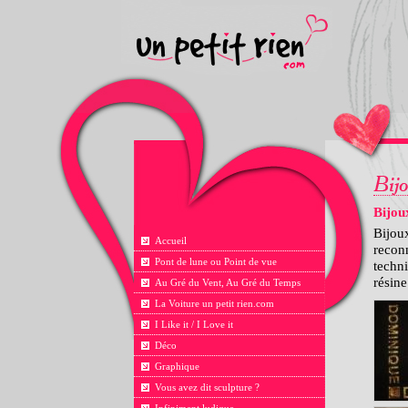
Bijou
Bijou
Accueil
reconn
Pont de lune ou Point de vue
techni
résine
Au Gré du Vent, Au Gré du Temps
La Voiture un petit rien.com
I Like it / I Love it
Déco
Graphique
Vous avez dit sculpture ?