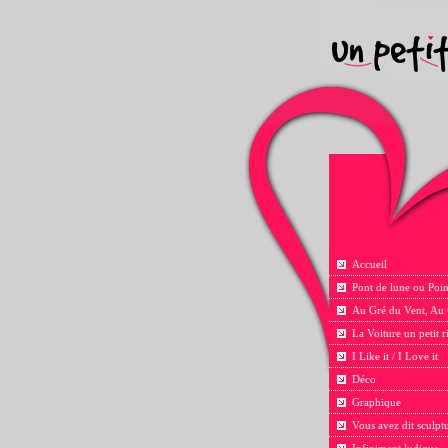
Accueil
Pont de lune ou Poin
Au Gré du Vent, Au
La Voiture un petit 
I Like it / I Love it
Déco
Graphique
Vous avez dit sculpt