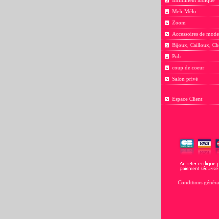
Infiniment ludique
Meli-Mélo
Zoom
Accessoires de mode
Bijoux, Cailloux, Ch
Pub
coup de coeur
Salon privé
Espace Client
Conditions généra