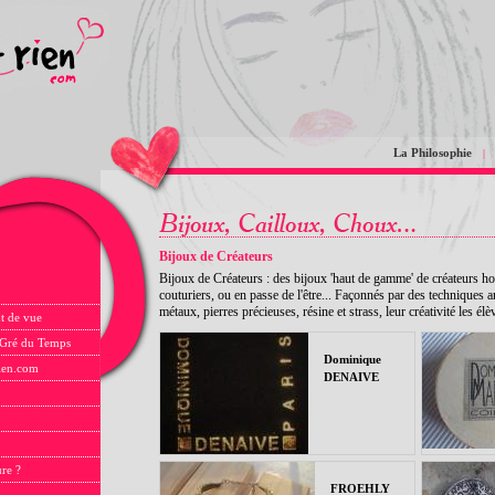
La Philosophie
|
Bijoux de Créateurs
Bijoux de Créateurs : des bijoux 'haut de gamme' de créateurs h
couturiers, ou en passe de l'être... Façonnés par des techniques a
métaux, pierres précieuses, résine et strass, leur créativité les é
t de vue
 Gré du Temps
Dominique
rien.com
DENAIVE
ure ?
FROEHLY