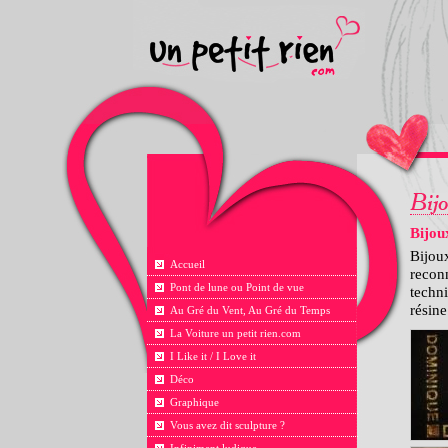
Bijou
Bijou
Accueil
reconn
Pont de lune ou Point de vue
techni
résine
Au Gré du Vent, Au Gré du Temps
La Voiture un petit rien.com
I Like it / I Love it
Déco
Graphique
Vous avez dit sculpture ?