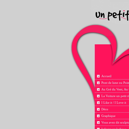
Accueil
Pont de lune ou Poin
Au Gré du Vent, Au
La Voiture un petit 
I Like it / I Love it
Déco
Graphique
Vous avez dit sculpt