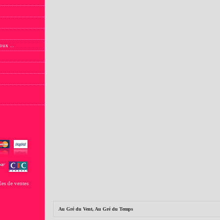
oux ...
les de ventes
Au Gré du Vent, Au Gré du Temps