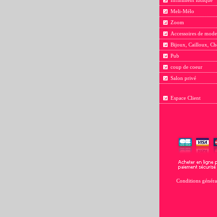
Infiniment ludique
Meli-Mélo
Zoom
Accessoires de mode
Bijoux, Cailloux, Ch
Pub
coup de coeur
Salon privé
Espace Client
Conditions généra