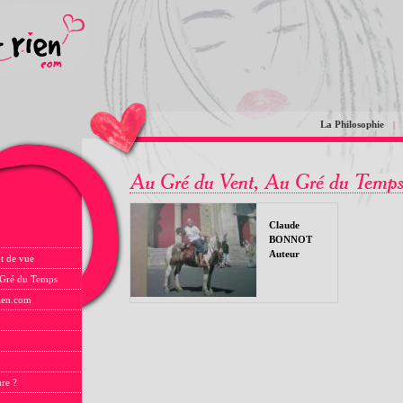
La Philosophie
|
Claude
BONNOT
Auteur
t de vue
 Gré du Temps
rien.com
ure ?