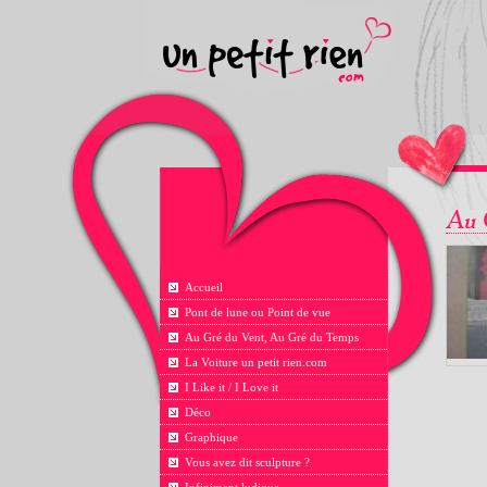
Accueil
Pont de lune ou Point de vue
Au Gré du Vent, Au Gré du Temps
La Voiture un petit rien.com
I Like it / I Love it
Déco
Graphique
Vous avez dit sculpture ?