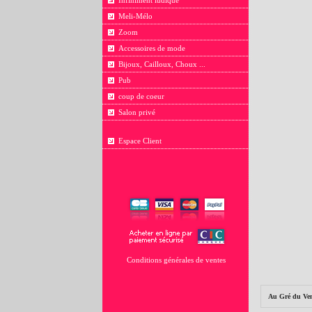
Infiniment ludique
Meli-Mélo
Zoom
Accessoires de mode
Bijoux, Cailloux, Choux ...
Pub
coup de coeur
Salon privé
Espace Client
Conditions générales de ventes
Au Gré du Ve