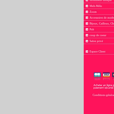
Infiniment ludique
Meli-Mélo
Zoom
Accessoires de mode
Bijoux, Cailloux, Ch
Pub
coup de coeur
Salon privé
Espace Client
Conditions généra