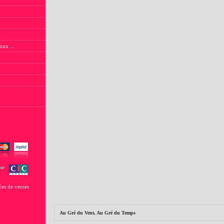
oux ...
les de ventes
Au Gré du Vent, Au Gré du Temps