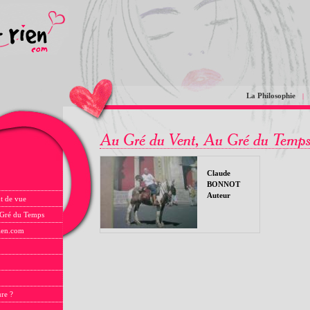
La Philosophie
|
Claude
BONNOT
Auteur
t de vue
 Gré du Temps
rien.com
ure ?