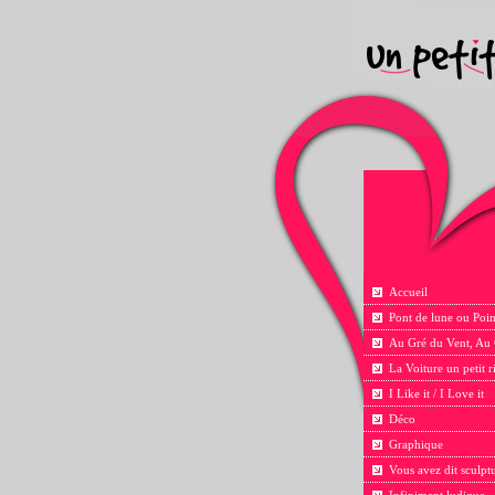
Accueil
Pont de lune ou Poin
Au Gré du Vent, Au
La Voiture un petit 
I Like it / I Love it
Déco
Graphique
Vous avez dit sculpt