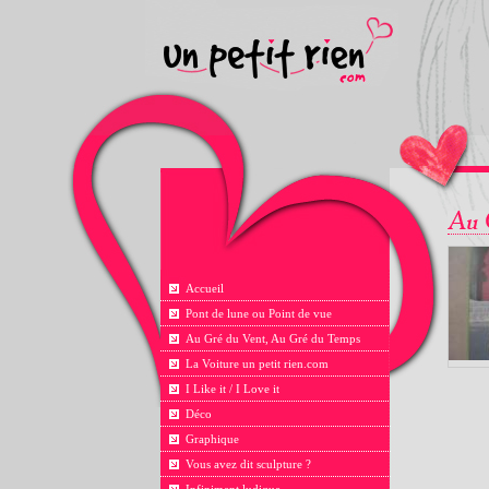
Accueil
Pont de lune ou Point de vue
Au Gré du Vent, Au Gré du Temps
La Voiture un petit rien.com
I Like it / I Love it
Déco
Graphique
Vous avez dit sculpture ?