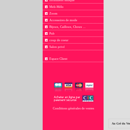
Infiniment ludique
Meli-Mélo
Zoom
Accessoires de mode
Bijoux, Cailloux, Choux ...
Pub
coup de coeur
Salon privé
Espace Client
Conditions générales de ventes
Au Gré du Ve