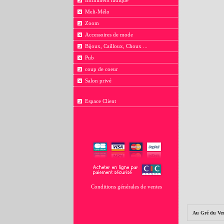
Infiniment ludique
Meli-Mélo
Zoom
Accessoires de mode
Bijoux, Cailloux, Choux ...
Pub
coup de coeur
Salon privé
Espace Client
Conditions générales de ventes
Au Gré du Ve