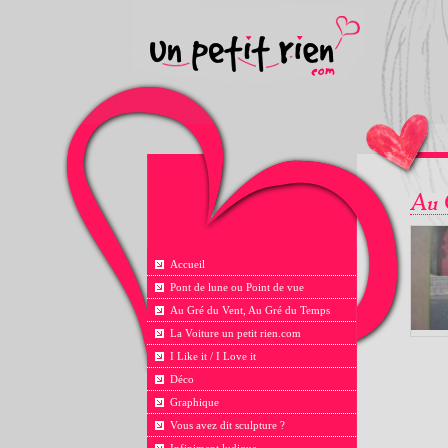
Accueil
Pont de lune ou Point de vue
Au Gré du Vent, Au Gré du Temps
La Voiture un petit rien.com
I Like it / I Love it
Déco
Graphique
Vous avez dit sculpture ?