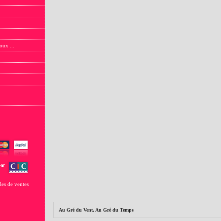
oux ...
les de ventes
Au Gré du Vent, Au Gré du Temps