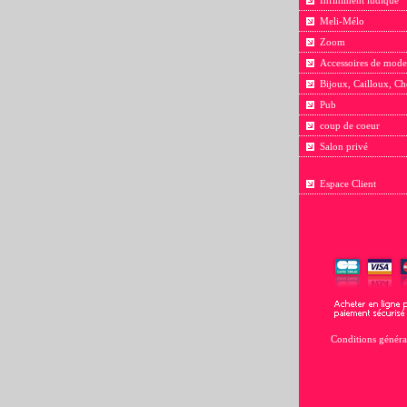
Infiniment ludique
Meli-Mélo
Zoom
Accessoires de mode
Bijoux, Cailloux, Ch
Pub
coup de coeur
Salon privé
Espace Client
Conditions généra