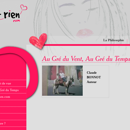
La Philosophie
|
Claude
BONNOT
Auteur
t de vue
 Gré du Temps
rien.com
ure ?