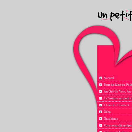
Accueil
Pont de lune ou Poin
Au Gré du Vent, Au
La Voiture un petit 
I Like it / I Love it
Déco
Graphique
Vous avez dit sculpt