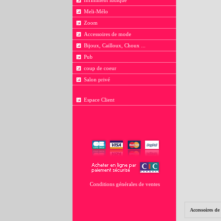
Infiniment ludique
Meli-Mélo
Zoom
Accessoires de mode
Bijoux, Cailloux, Choux ...
Pub
coup de coeur
Salon privé
Espace Client
Conditions générales de ventes
Accessoires d