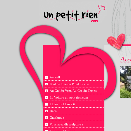
Accueil
Pont de lune ou Point de vue
Au Gré du Vent, Au Gré du Temps
La Voiture un petit rien.com
I Like it / I Love it
Déco
Graphique
Vous avez dit sculpture ?