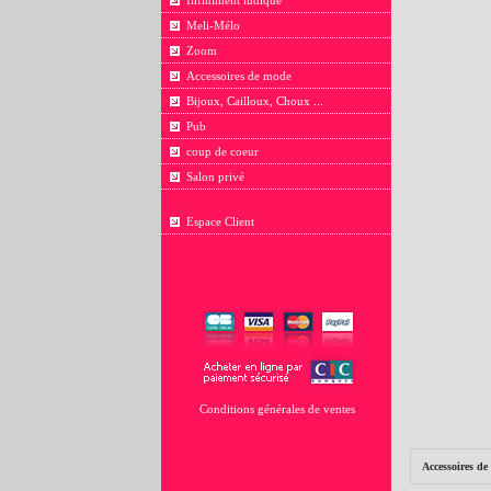
Infiniment ludique
Meli-Mélo
Zoom
Accessoires de mode
Bijoux, Cailloux, Choux ...
Pub
coup de coeur
Salon privé
Espace Client
Conditions générales de ventes
Accessoires d