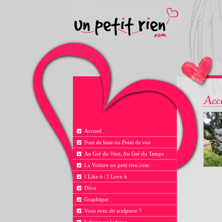
Accueil
Pont de lune ou Point de vue
Au Gré du Vent, Au Gré du Temps
La Voiture un petit rien.com
I Like it / I Love it
Déco
Graphique
Vous avez dit sculpture ?