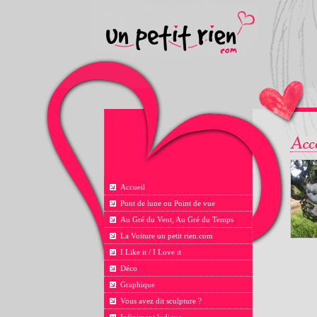
Accueil
Pont de lune ou Point de vue
Au Gré du Vent, Au Gré du Temps
La Voiture un petit rien.com
I Like it / I Love it
Déco
Graphique
Vous avez dit sculpture ?