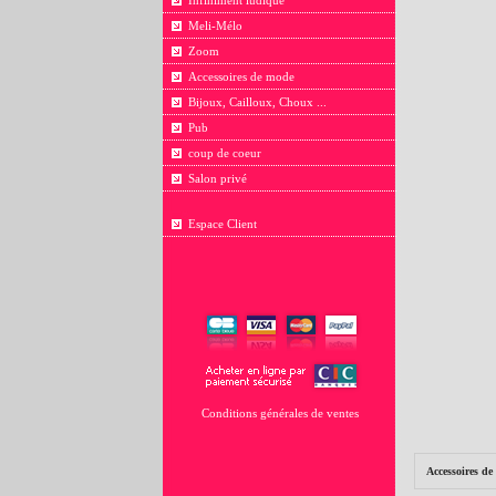
Infiniment ludique
Meli-Mélo
Zoom
Accessoires de mode
Bijoux, Cailloux, Choux ...
Pub
coup de coeur
Salon privé
Espace Client
Conditions générales de ventes
Accessoires d