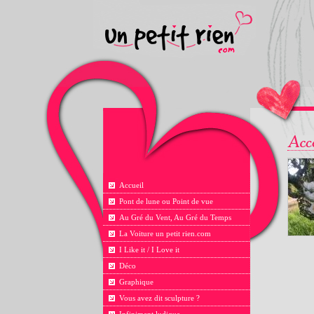
Accueil
Pont de lune ou Point de vue
Au Gré du Vent, Au Gré du Temps
La Voiture un petit rien.com
I Like it / I Love it
Déco
Graphique
Vous avez dit sculpture ?