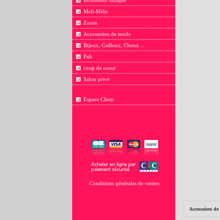
Infiniment ludique
Meli-Mélo
Zoom
Accessoires de mode
Bijoux, Cailloux, Choux ...
Pub
coup de coeur
Salon privé
Espace Client
Conditions générales de ventes
Accessoires d